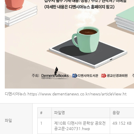
디멘시아뉴스
https://www.dementianews.co.kr/news/articleView.ht
#
파일명
용량
파일
1
제10회 디멘시아 문학상 공모전
49.152 KB
공고문-240731.hwp