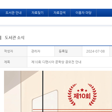
도서관 안내
자료찾기
자료검색
이용자 마당
도서관 소식
작성자
관리자
등록일
2024-07-08
제목
제10회 디멘시아 문학상 공모전 안내